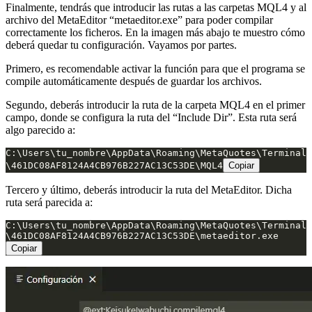
Finalmente, tendrás que introducir las rutas a las carpetas MQL4 y al
archivo del MetaEditor “metaeditor.exe” para poder compilar
correctamente los ficheros. En la imagen más abajo te muestro cómo
deberá quedar tu configuración. Vayamos por partes.
Primero, es recomendable activar la función para que el programa se
compile automáticamente después de guardar los archivos.
Segundo, deberás introducir la ruta de la carpeta MQL4 en el primer
campo, donde se configura la ruta del “Include Dir”. Esta ruta será
algo parecido a:
C:\Users\tu_nombre\AppData\Roaming\MetaQuotes\Terminal
\461DC08AF8124A4CB976B227AC13C53DE\MQL4
Copiar
Tercero y último, deberás introducir la ruta del MetaEditor. Dicha
ruta será parecida a:
C:\Users\tu_nombre\AppData\Roaming\MetaQuotes\Terminal
\461DC08AF8124A4CB976B227AC13C53DE\metaeditor.exe
Copiar