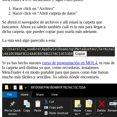
Hacer click en “Archivo”
Hacer click en “Abrir carpeta de datos”
Se abrirá el navegador de archivos y allí estará la carpeta que
buscamos. Ahora ya sabrás también cuál es la ruta para llegar a
dicha carpeta, que puedes copiar para usarla más adelante.
La ruta será algo parecido a esta:
C:\Users\tu_nombre\AppData\Roaming\MetaQuotes\Terminal
\461DC08AF8124A4CB976B227AC13C53DE
Copiar
Si ya has hecho nuestro
curso de programación en MQL4
, tu ruta de
la carpeta será distinta ya que, como recordarás, instalamos
MetaTrader 4 en modo portable para que pasos como éste fueran
mucho más fáciles y sencillos. Ya sabrás dónde encontrarla.