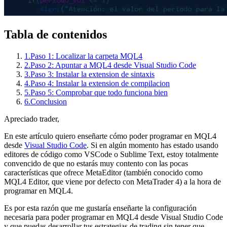
Tabla de contenidos
1.
Paso 1: Localizar la carpeta MQL4
2.
Paso 2: Apuntar a MQL4 desde Visual Studio Code
3.
Paso 3: Instalar la extension de sintaxis
4.
Paso 4: Instalar la extension de compilacion
5.
Paso 5: Comprobar que todo funciona bien
6.
Conclusion
Apreciado trader,
En este artículo quiero enseñarte cómo poder programar en MQL4
desde
Visual Studio Code
. Si en algún momento has estado usando
editores de código como VSCode o Sublime Text, estoy totalmente
convencido de que no estarás muy contento con las pocas
características que ofrece MetaEditor (también conocido como
MQL4 Editor, que viene por defecto con MetaTrader 4) a la hora de
programar en MQL4.
Es por esta razón que me gustaría enseñarte la configuración
necesaria para poder programar en MQL4 desde Visual Studio Code
y que puedas desarrollar tus estrategias de trading sin tener que